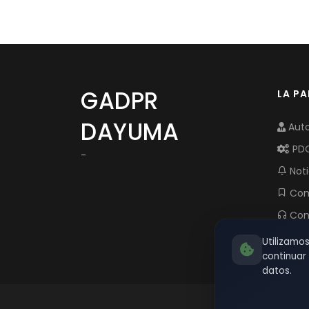
GADPR
LA P
DAYUMA
Auto
PD
-
Noti
Com
Con
Utilizamo
continua
datos.