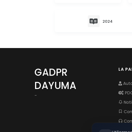
2024
GADPR
LA P
DAYUMA
Auto
PD
-
Noti
Com
Con