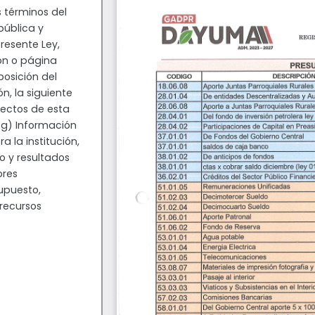
 términos del
epública y
resente Ley,
ión o página
posición del
n, la siguiente
ectos de esta
: g) Información
a la institución,
o y resultados
ores
upuesto,
 recursos