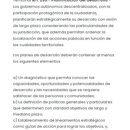
Territorial
Art. 295.- Planificación del desarrollo.-
Ubicación
Los gobiernos autónomos descentralizados, con la
Convocatorias
Clima
participación protagónica de la ciudadanía,
GESTIÓN ADMINISTRATIVA
planificarán estratégicamente su desarrollo con visión
de largo plazo considerando las particularidades de
Plan de desarrollo y Ordenamiento Territorial - PD
su jurisdicción, que además permitan ordenar la
localización de las acciones públicas en función de
Plan Anual Contratación - PAC
las cualidades territoriales.
Plan Operativo Anual - POA
Los planes de desarrollo deberán contener al menos
Convenios Institucionales
los siguientes elementos:
PRESUPUESTO: EJECUCIÓN Y REPORTES
a) Un diagnóstico que permita conocer las
Cédulas presupuestarias y balances
capacidades, oportunidades y potencialidades de
desarrollo y las necesidades que se requiere
Procesos de contratación
satisfacer de las personas y comunidades;
b) La definición de políticas generales y particulares
Ejecución Presupuestaria
que determinen con claridad objetivos de largo y
mediano plazo;
Obras y proyectos
c) Establecimiento de lineamientos estratégicos
como guías de acción para lograr los objetivos; y,