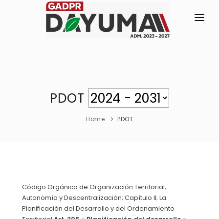
INICIO
LA PARROQUIA
SÍMBOLOS CÍVICOS
GAD
PDOT
Himno a la Parroquia
TRANSPARENCIA
Home
PDOT
Escudo y Bandera
GESTIÓN Y PRESUPUESTO
RESEÑA HISTÓRICA
GESTIÓN INSTITUCIONAL
MECANISMOS DE PARTICIPACIÓN
Historia Antigua
Sesiones Ordinarias
TURISMO
Historia Actual
CIUDADANÍA ACTIVA
Código Orgánico de Organización Territorial,
Sesiones Extraordinarias
Autonomía y Descentralización; Capítulo II; La
GEOGRAFÍA
Solicitud de acceso información pública
Planificación del Desarrollo y del Ordenamiento
Resoluciones
NEW