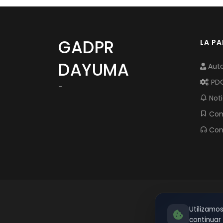
GADPR
LA P
DAYUMA
Auto
PD
-
Noti
Com
Con
Utilizamo
continua