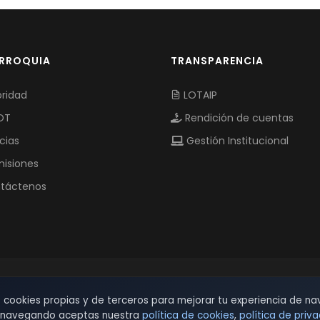
ARROQUIA
TRANSPARENCIA
ridad
LOTAIP
OT
Rendición de cuentas
cias
Gestión Institucional
isiones
táctenos
© 2026 TSW - TecnoServiWeb. All Rights Reserved.
s cookies propias y de terceros para mejorar tu experiencia de na
r navegando aceptas nuestra
política de cookies
,
política de priv